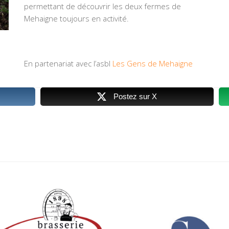
permettant de découvrir les deux fermes de
Mehaigne toujours en activité.
En partenariat avec l’asbl
Les Gens de Mehaigne
Postez sur X