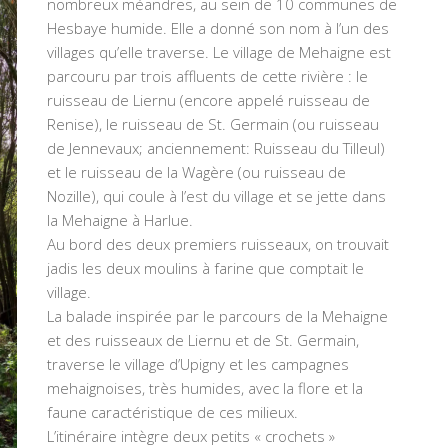
nombreux méandres, au sein de 10 communes de
Hesbaye humide. Elle a donné son nom à l’un des
villages qu’elle traverse. Le village de Mehaigne est
parcouru par trois affluents de cette rivière : le
ruisseau de Liernu (encore appelé ruisseau de
Renise), le ruisseau de St. Germain (ou ruisseau
de Jennevaux; anciennement: Ruisseau du Tilleul)
et le ruisseau de la Wagère (ou ruisseau de
Nozille), qui coule à l’est du village et se jette dans
la Mehaigne à Harlue.
Au bord des deux premiers ruisseaux, on trouvait
jadis les deux moulins à farine que comptait le
village.
La balade inspirée par le parcours de la Mehaigne
et des ruisseaux de Liernu et de St. Germain,
traverse le village d’Upigny et les campagnes
mehaignoises, très humides, avec la flore et la
faune caractéristique de ces milieux.
L’itinéraire intègre deux petits « crochets »